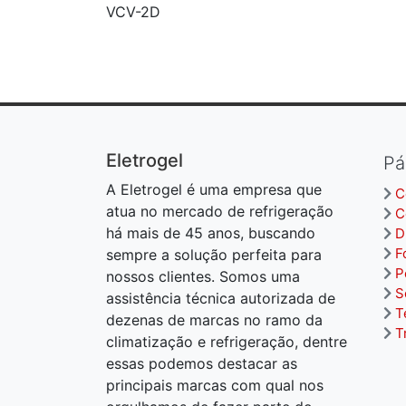
VCV-2D
Eletrogel
Pá
A Eletrogel é uma empresa que
C
atua no mercado de refrigeração
C
há mais de 45 anos, buscando
D
F
sempre a solução perfeita para
P
nossos clientes. Somos uma
S
assistência técnica autorizada de
T
dezenas de marcas no ramo da
T
climatização e refrigeração, dentre
essas podemos destacar as
principais marcas com qual nos