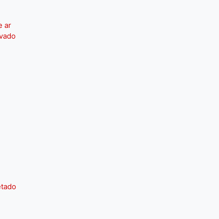
e ar
ivado
etado