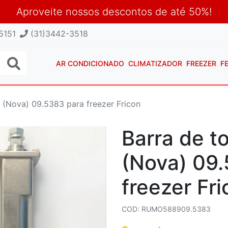
Aproveite nossos descontos de até 50%!
5151
(31)3442-3518
AR CONDICIONADO
CLIMATIZADOR
FREEZER
F
r (Nova) 09.5383 para freezer Fricon
Barra de t
(Nova) 09
freezer Fr
COD: RUMO588909.5383