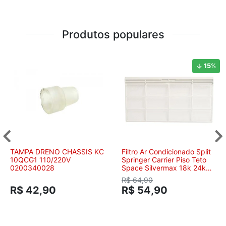
Produtos populares
15
%
TAMPA DRENO CHASSIS KC
Filtro Ar Condicionado Split
10QCG1 110/220V
Springer Carrier Piso Teto
0200340028
Space Silvermax 18k 24k
30k 36k 48k 60k Menor
R$ 64,90
13801115
R$ 42,90
R$ 54,90