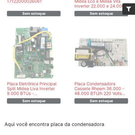
17122000026061
Midea Eco e Midea Vita
Inverter 22.000 e 24.000
Btus 201338090040
Sem estoque
Sem estoque
Placa Eletrônica Principal
Placa Condensadora
Split Midea Liva Inverter
Cassete Rheem 36.000 -
9.000 BTUs -
48.000 BTU/h 220 Volts
17122000A08721
Monofásico Quente Frio v2
Sem estoque
Sem estoque
PR803300300890
Aqui você encontra placa da condensadora