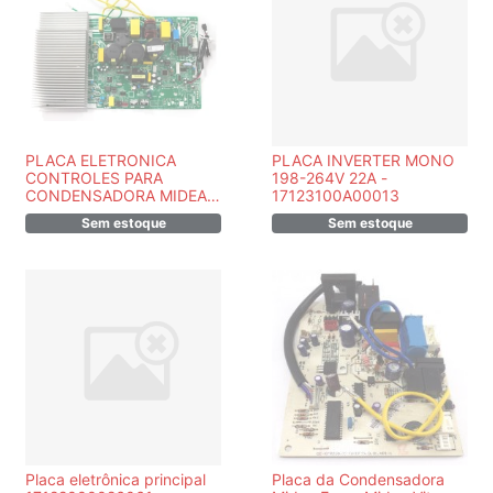
PLACA ELETRONICA
PLACA INVERTER MONO
CONTROLES PARA
198-264V 22A -
CONDENSADORA MIDEA /
17123100A00013
CARRIER 22.000 BTUS
Sem estoque
Sem estoque
INVERTER -
17122000015507
Placa eletrônica principal
Placa da Condensadora