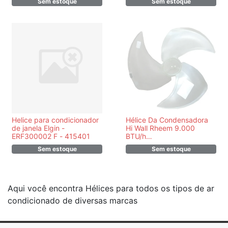
Sem estoque
Sem estoque
Helice para condicionador
Hélice Da Condensadora
de janela Elgin -
Hi Wall Rheem 9.000
ERF300002 F - 415401
BTU/h
RB1HW09AC2BV18C -
Sem estoque
Sem estoque
PR393010024R
Aqui você encontra Hélices para todos os tipos de ar
condicionado de diversas marcas