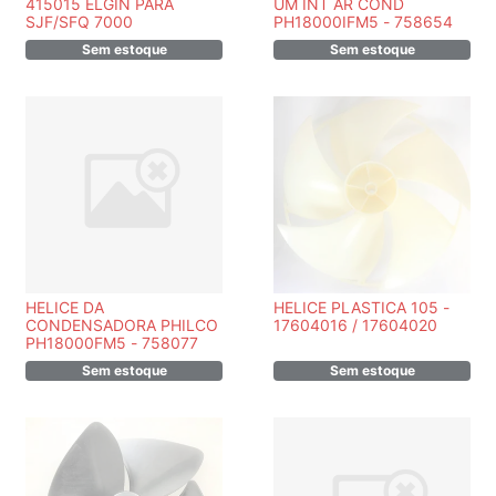
415015 ELGIN PARA
UM INT AR COND
SJF/SFQ 7000
PH18000IFM5 - 758654
Sem estoque
Sem estoque
HELICE DA
HELICE PLASTICA 105 -
CONDENSADORA PHILCO
17604016 / 17604020
PH18000FM5 - 758077
Sem estoque
Sem estoque