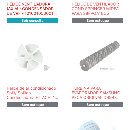
HELICE VENTILADORA
HELICE DE VENTILADOR
(AXIAL) CONDENSADOR
COND SPRINGER MIDEA
DE VRF - 12100105000124
PARA 38FVQA18C5
- R13945
Sob consulta
Sem estoque
Hélice de ar condicionado
TURBINA PARA
Split/ Splitao
EVAPORADOR SAMSUNG -
Condensadora HITACHI 18
PECA ORIGINAL DB94-
24 30 BTUS D43337A -
01874A
Sem estoque
Sem estoque
PEÇA ORIGINAL