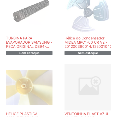
TURBINA PARA
Hélice do Condensador
EVAPORADOR SAMSUNG -
MIDEA MPC1-60 CR V2 -
PECA ORIGINAL DB94-
201200390014/1220010400
01874B
Sem estoque
Sem estoque
HELICE PLASTICA -
VENTOINHA PLAST AZUL