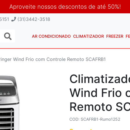
Aproveite nossos descontos de até 50%!
5151
(31)3442-3518
AR CONDICIONADO
CLIMATIZADOR
FREEZER
F
pringer Wind Frio com Controle Remoto SCAFRB1
Climatizad
Wind Frio 
Remoto S
COD: SCAFRB1-Rumo1252