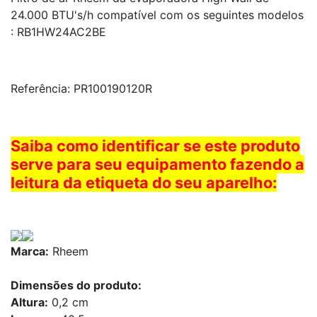
24.000 BTU's/h compatível com os seguintes modelos
: RB1HW24AC2BE
Referência: PR100190120R
Saiba como identificar se este produto
serve para seu equipamento fazendo a
leitura da etiqueta do seu aparelho:
Marca:
Rheem
Dimensões do produto:
Altura:
0,2 cm