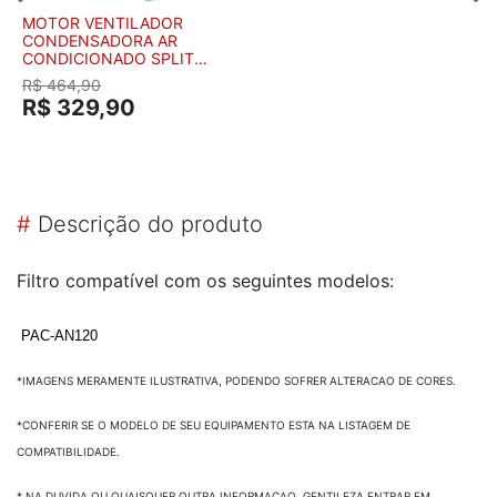
MOTOR VENTILADOR
CONDENSADORA AR
CONDICIONADO SPLIT
SPRINGER UP WAY MAXI
R$ 464,90
FLEX CARRIER MIDEA 18K
R$ 329,90
22K 24K 30K BTUS
25906088
#
Descrição do produto
Filtro compatível com os seguintes modelos:
PAC-AN120
*IMAGENS MERAMENTE ILUSTRATIVA, PODENDO SOFRER ALTERACAO DE CORES.
*CONFERIR SE O MODELO DE SEU EQUIPAMENTO ESTA NA LISTAGEM DE
COMPATIBILIDADE.
* NA DUVIDA OU QUAISQUER OUTRA INFORMACAO, GENTILEZA ENTRAR EM