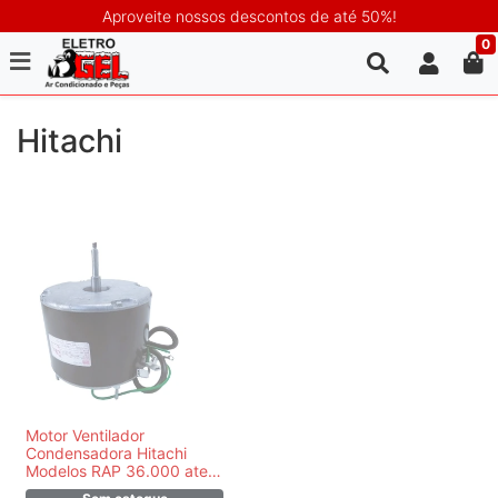
Aproveite nossos descontos de até 50%!
0
Hitachi
Motor Ventilador
Condensadora Hitachi
Modelos RAP 36.000 ate
60.000 Btus D43346A -