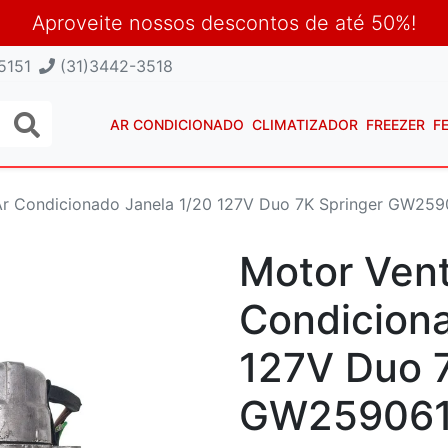
Aproveite nossos descontos de até 50%!
5151
(31)3442-3518
AR CONDICIONADO
CLIMATIZADOR
FREEZER
F
 Ar Condicionado Janela 1/20 127V Duo 7K Springer GW25
Motor Vent
Condiciona
127V Duo 
GW259061