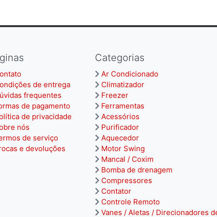
ginas
Categorias
ontato
Ar Condicionado
ondições de entrega
Climatizador
úvidas frequentes
Freezer
ormas de pagamento
Ferramentas
olítica de privacidade
Acessórios
obre nós
Purificador
ermos de serviço
Aquecedor
rocas e devoluções
Motor Swing
Mancal / Coxim
Bomba de drenagem
Compressores
Contator
Controle Remoto
Vanes / Aletas / Direcionadores d