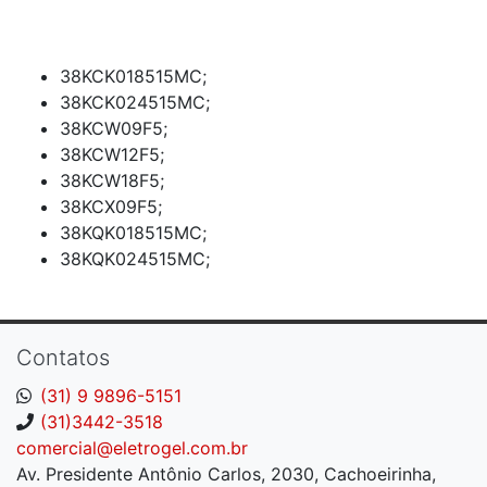
38KCK018515MC;
38KCK024515MC;
38KCW09F5;
38KCW12F5;
38KCW18F5;
38KCX09F5;
38KQK018515MC;
38KQK024515MC;
Contatos
(31) 9 9896-5151
(31)3442-3518
comercial@eletrogel.com.br
Av. Presidente Antônio Carlos, 2030, Cachoeirinha,